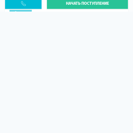
НАЧАТЬ ПОСТУПЛЕНИЕ
PESEL UKR
Статья
В 2026 году участились случаи депортации
украинцев из-за проблем с легальным статусом.
Поэ...
10 апр 2026
5666
центр польского образования
ГИД СТУДЕНТА