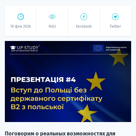
10 фев 2026
9452
Facebook
Twitter
20.09 
НАБОР О
поступление
Поговорим о реальных возможностях для