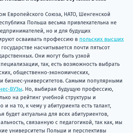
м Европейского Союза, НАТО, Шенгенской
еспублика Польша весьма привлекательна не
редпринимателей, но и для будущих
нируют осваивать профессию в
польских высших
м государстве насчитывается почти пятьсот
ударственных. Они могут быть узкой
пециализации, так, есть возможность выбрать
ских, общественно-экономических,
 и бизнес-университетов. Самыми популярными
нес-ВУЗы
. Но, выбирая будущую профессию,
лько на рейтинг учебной структуры и
 и на то, к чему у абитуриента есть талант,
ья будет актуальна для всех абитуриентов,
альность, связанную с педагогикой, так как, мы
кие университеты Польши и перспективы