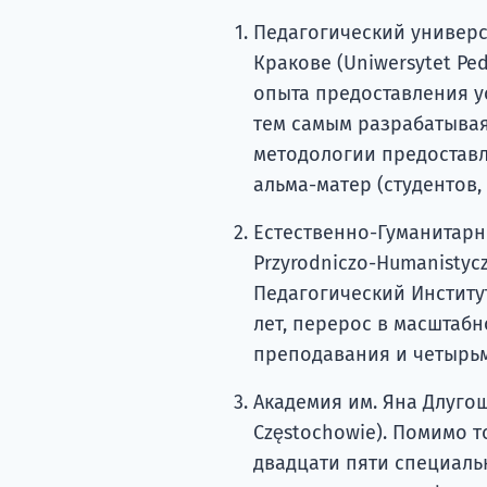
Педагогический универс
Кракове (Uniwersytet Ped
опыта предоставления у
тем самым разрабатыва
методологии предоставле
альма-матер (студентов,
Естественно-Гуманитарны
Przyrodniczo-Humanistycz
Педагогический Институт
лет, перерос в масштаб
преподавания и четырьм
Академия им. Яна Длугош
Częstochowie). Помимо т
двадцати пяти специаль