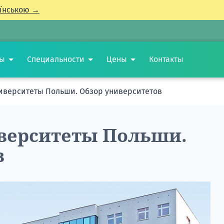
їнською →
ты
Специальности
Цены
Контакты
иверситеты Польши. Обзор университетов
верситеты Польши.
в