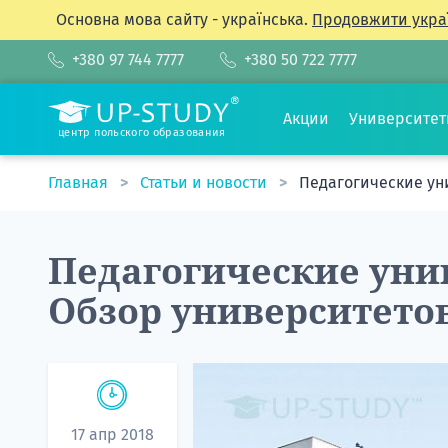
Основна мова сайту - українська.
Продовжити укра
+380 97 744 7777
+380 50 722 7777
Акции
Университе
центр польского образования
Главная
Статьи и новости
Педагогические ун
Педагогические уни
Обзор университето
17 апр 2018