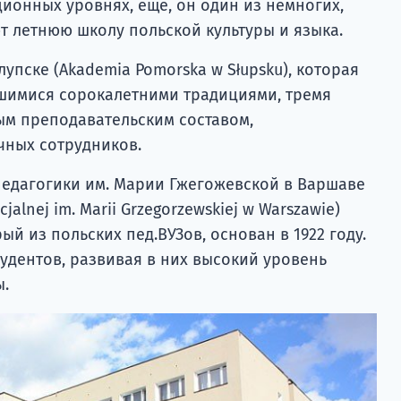
ионных уровнях, еще, он один из немногих,
 летнюю школу польской культуры и языка.
упске (Akademia Pomorska w Słupsku), которая
шимися сорокалетними традициями, тремя
м преподавательским составом,
чных сотрудников.
едагогики им. Марии Гжегожевской в Варшаве
jalnej im. Marii Grzegorzewskiej w Warszawie)
й из польских пед.ВУЗов, основан в 1922 году.
тудентов, развивая в них высокий уровень
ы.