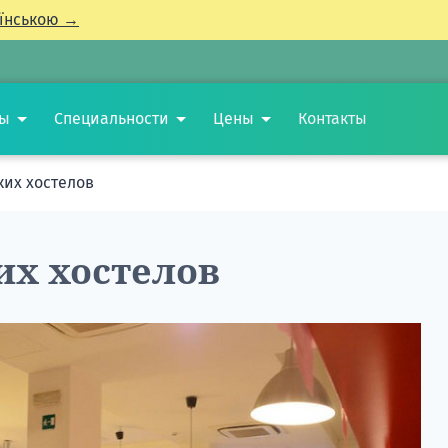
їнською →
ты
Специальности
Цены
Контакты
ких хостелов
их хостелов