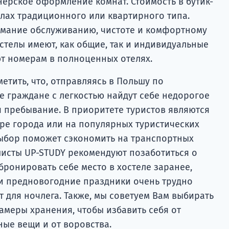
нерское оформление комнат. Стоимость в бутик-
елах традиционного или квартирного типа.
имание обслуживанию, чистоте и комфортному
стелы имеют, как общие, так и индивидуальные
ют номерам в полноценных отелях.
етить, что, отправляясь в Польшу по
е граждане с легкостью найдут себе недорогое
 пребывание. В приоритете туристов являются
тре города или на популярных туристических
ыбор поможет сэкономить на транспортных
листы UP-STUDY рекомендуют позаботиться о
ронировать себе место в хостеле заранее,
 и предновогодние праздники очень трудно
 для ночлега. Также, мы советуем Вам выбирать
камеры хранения, чтобы избавить себя от
ые вещи и от воровства.