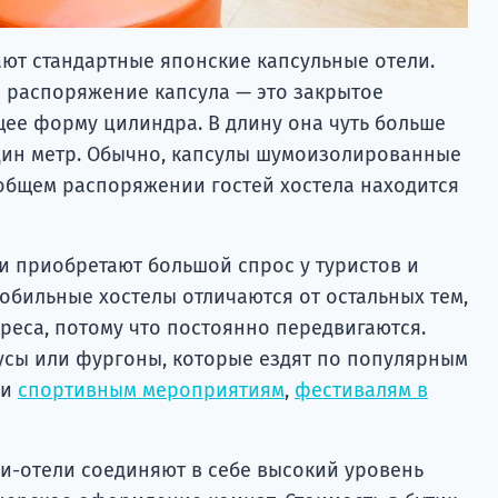
ают стандартные японские капсульные отели.
в распоряжение капсула — это закрытое
ее форму цилиндра. В длину она чуть больше
один метр. Обычно, капсулы шумоизолированные
общем распоряжении гостей хостела находится
ни приобретают большой спрос у туристов и
обильные хостелы отличаются от остальных тем,
реса, потому что постоянно передвигаются.
бусы или фургоны, которые ездят по популярным
ли
спортивным мероприятиям
,
фестивалям в
ни-отели соединяют в себе высокий уровень