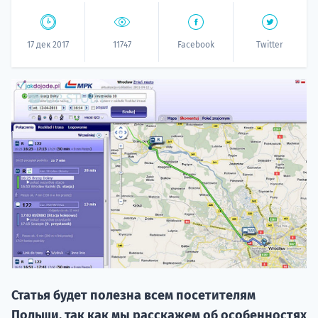
17 дек 2017
11747
Facebook
Twitter
20.09 
НАБОР О
поступление
Статья будет полезна всем посетителям
Польши, так как мы расскажем об особенностях