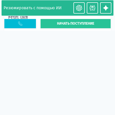
Резюмировать с помощью ИИ
Необходимость легализации в Польше. Окончание
PESEL UKR
НАЧАТЬ ПОСТУПЛЕНИЕ
Статья
В 2026 году участились случаи депортации
украинцев из-за проблем с легальным статусом.
Поэ...
10 апр 2026
5664
центр польского образования