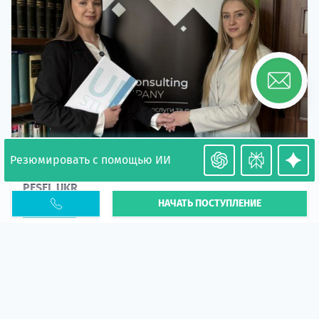
Резюмировать с помощью ИИ
Необходимость легализации в Польше. Окончание
PESEL UKR
НАЧАТЬ ПОСТУПЛЕНИЕ
Статья
В 2026 году участились случаи депортации
украинцев из-за проблем с легальным статусом.
Поэ...
10 апр 2026
5669