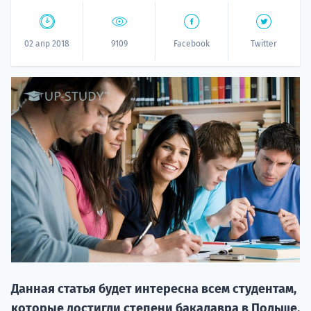
02 апр 2018
9109
Facebook
Twitter
20.09 
НАБОР О
поступление
Данная статья будет интересна всем студентам,
которые достигли степени бакалавра в Польше,