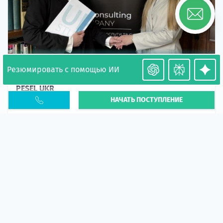
Резюмировать с помощью ИИ
Необходимость легализации в Польше. Окончание
PESEL UKR
НАЧАТЬ ПОСТУПЛЕНИЕ
Статья
В 2026 году участились случаи депортации
украинцев из-за проблем с легальным статусом.
Поэ...
10 апр 2026
5669