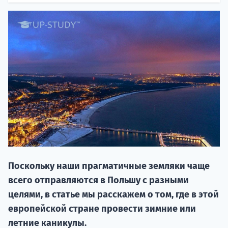
20.09 
Поскольку наши прагматичные земляки чаще
НАБОР О
всего отправляются в Польшу с разными
поступление
целями, в статье мы расскажем о том, где в этой
европейской стране провести зимние или
Курс
летние каникулы.