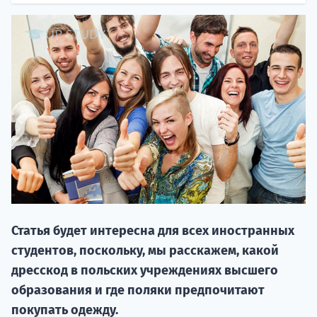
НАБОР О
поступление
Статья будет интересна для всех иностранных
Курс
студентов, поскольку, мы расскажем, какой
подготов
дресскод в польских учреждениях высшего
По
образования и где поляки предпочитают
покупать одежду.