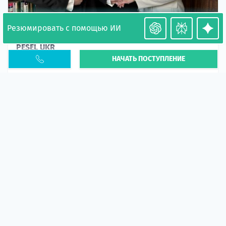
Резюмировать с помощью ИИ
Необходимость легализации в Польше. Окончание
PESEL UKR
НАЧАТЬ ПОСТУПЛЕНИЕ
Статья
В 2026 году участились случаи депортации
украинцев из-за проблем с легальным статусом.
Поэ...
10 апр 2026
5666
центр польского образования