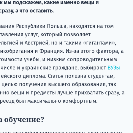
ак мы подскажем, какие именно вещи и
азу, а что оставить.
ания Республики Польша, находятся на том
тавления услуг, который позволяет
льгией и Австрией, но и такими «гигантами»,
ликобритания и Франция. Из-за этого фактора, а
стоимости учебы, и низким сопроводительным
м числе и украинские граждане, выбирают
ВУЗы
ейского диплома. Статья полезна студентам,
с целью получения высшего образования, так
нно вещи и предметы лучше прихватить сразу, а
переезд был максимально комфортным.
на обучение?
аучно-квалификационную степень едут получать