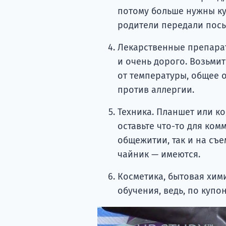
потому больше нужны кур
родители передали посыл
Лекарственные препарат
и очень дорого. Возьмите
от температуры, общее 
против аллергии.
Техника. Планшет или к
оставьте что-то для ком
общежитии, так и на съе
чайник — имеются.
Косметика, бытовая хим
обучения, ведь, по купо