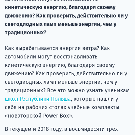
Курс
кинетическую энергию, благодаря своему
подготов
движению? Как проверить, действительно ли у
По
светодиодных ламп меньше энергии, чем у
традиционных?
Подде
Как вырабатывается энергия ветра? Как
автомобили могут восстанавливать
кинетическую энергию, благодаря своему
Ка
движению? Как проверить, действительно ли у
светодиодных ламп меньше энергии, чем у
традиционных? Все это можно узнать ученикам
школ Республики Польша
, которые нашли у
себя на рабочих столах учебные комплекты
«новаторской Power Box».
В текущем и 2018 году, в восьмидесяти трех