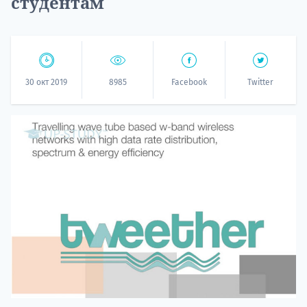
студентам
30 окт 2019
8985
Facebook
Twitter
20.09 
НАБОР О
поступление