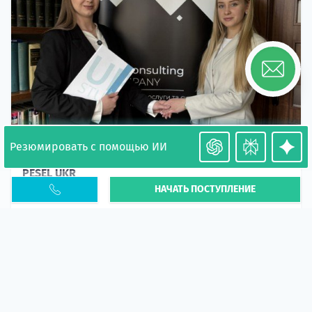
Резюмировать с помощью ИИ
Необходимость легализации в Польше. Окончание
PESEL UKR
НАЧАТЬ ПОСТУПЛЕНИЕ
Статья
В 2026 году участились случаи депортации
украинцев из-за проблем с легальным статусом.
Поэ...
10 апр 2026
5670