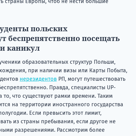
ь страны Европы, чтоб не нести большие
туденты польских
ут беспрепятственно посещать
 и каникул
 ученики образовательных структур Польши,
хождения, при наличии визы или Карты Побыта,
удентов
нерезидентов
РП, могут путешествовать
еспрепятственно. Правда, специалисты UP-
 то, что существуют рамки времени. Таким
ится на территории иностранного государства
полугодии. Если превысить этот лимит,
вать из страны пребывания, если другое не
ными разрешениями. Рассмотрим более