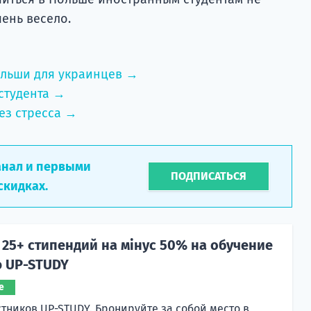
чень весело.
ольши для украинцев →
студента →
ез стресса →
анал и первыми
ПОДПИСАТЬСЯ
скидках.
25+ стипендий на мінус 50% на обучение
ю UP-STUDY
е
стников UP-STUDY. Бронируйте за собой место в