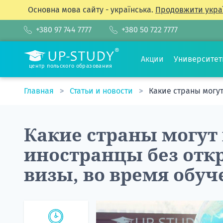
Основна мова сайту - українська.
Продовжити укра
+380 97 744 7777
+380 50 722 7777
Акции
Университе
центр польского образования
Главная
Статьи и новости
Какие страны могут
Какие страны могут
иностранцы без отк
визы, во время обу