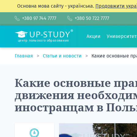
Основна мова сайту - українська.
Продовжити укра
+380 97 744 7777
+380 50 722 7777
Акции
Университе
центр польского образования
Главная
Статьи и новости
Какие основные пр
Какие основные пра
движения необходи
иностранцам в Пол