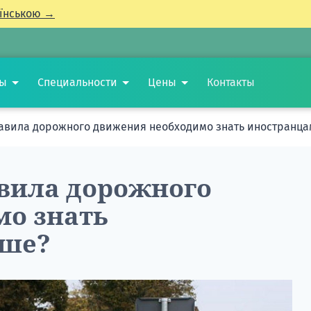
їнською →
ты
Специальности
Цены
Контакты
авила дорожного движения необходимо знать иностранца
вила дорожного
мо знать
ьше?