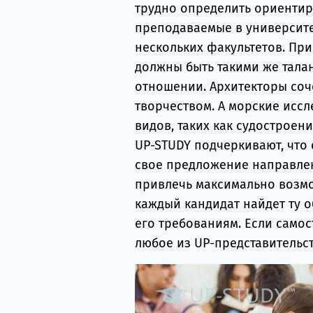
трудно определить ориентир
преподаваемые в университет
нескольких факультетов. П
должны быть такими же талан
отношении. Архитекторы соч
творчеством. А морские исс
видов, таких как судостроен
UP-STUDY подчеркивают, что
свое предложение направлен
привлечь максимально возмо
каждый кандидат найдет ту о
его требованиям. Если само
любое из UP-представительст