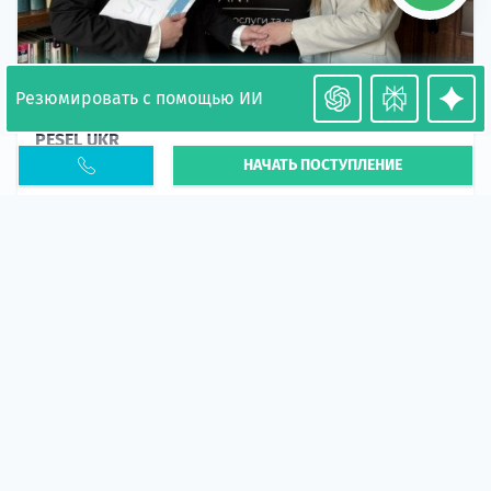
Резюмировать с помощью ИИ
Необходимость легализации в Польше. Окончание
PESEL UKR
НАЧАТЬ ПОСТУПЛЕНИЕ
Статья
В 2026 году участились случаи депортации
украинцев из-за проблем с легальным статусом.
Поэ...
10 апр 2026
5665
центр польского образования