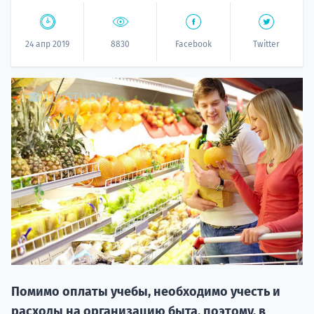
24 апр 2019
8830
Facebook
Twitter
НАБОР О
поступление
Курс
подготов
Помимо оплаты учебы, необходимо учесть и
По
расходы на организацию быта, поэтому, в