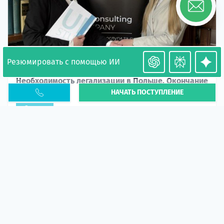
Резюмировать с помощью ИИ
Необходимость легализации в Польше. Окончание
НАЧАТЬ ПОСТУПЛЕНИЕ
PESEL UKR
Статья
В 2026 году участились случаи депортации
украинцев из-за проблем с легальным статусом.
Поэ...
10 апр 2026
5665