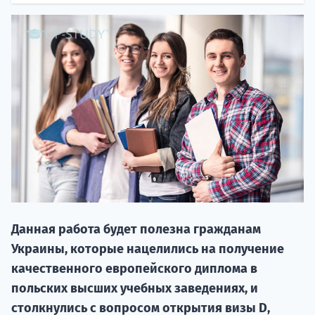
20.09 
Данная работа будет полезна гражданам
НАБОР О
Украины, которые нацелились на получение
поступление
качественного европейского диплома в
польских высших учебных заведениях, и
Курс
столкнулись с вопросом открытия визы D,