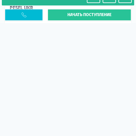
Необходимость легализации в Польше. Окончание
PESEL UKR
НАЧАТЬ ПОСТУПЛЕНИЕ
Статья
В 2026 году участились случаи депортации
украинцев из-за проблем с легальным статусом.
Поэ...
10 апр 2026
5673
центр польского образования
ГИД СТУДЕНТА