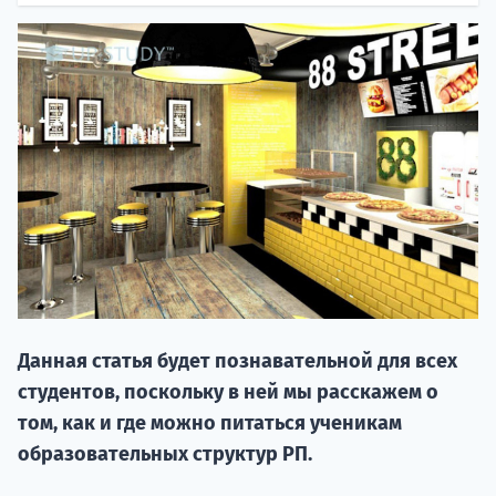
20.09 
Данная статья будет познавательной для всех
НАБОР О
студентов, поскольку в ней мы расскажем о
поступление
том, как и где можно питаться ученикам
образовательных структур РП.
Курс