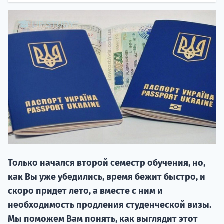
НАБОР О
поступление
Только начался второй семестр обучения, но,
Курс
как Вы уже убедились, время бежит быстро, и
подготов
скоро придет лето, а вместе с ним и
По
необходимость продления студенческой визы.
Мы поможем Вам понять, как выглядит этот