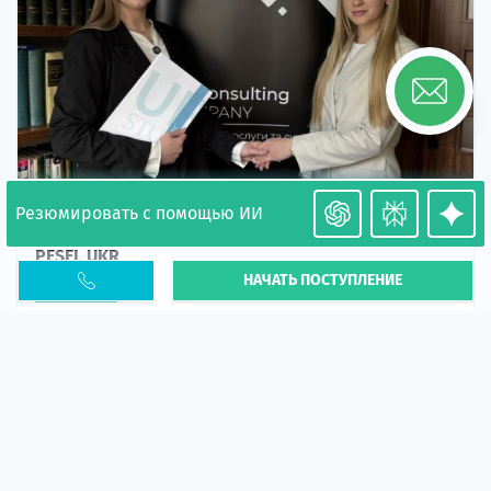
Резюмировать с помощью ИИ
Необходимость легализации в Польше. Окончание
PESEL UKR
НАЧАТЬ ПОСТУПЛЕНИЕ
Статья
В 2026 году участились случаи депортации
украинцев из-за проблем с легальным статусом.
Поэ...
10 апр 2026
5663