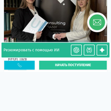
Резюмировать с помощью ИИ
Необходимость легализации в Польше. Окончание
PESEL UKR
НАЧАТЬ ПОСТУПЛЕНИЕ
Статья
В 2026 году участились случаи депортации
украинцев из-за проблем с легальным статусом.
Поэ...
10 апр 2026
5662