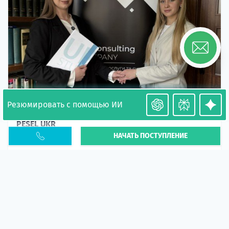
Резюмировать с помощью ИИ
Необходимость легализации в Польше. Окончание
PESEL UKR
НАЧАТЬ ПОСТУПЛЕНИЕ
Статья
В 2026 году участились случаи депортации
украинцев из-за проблем с легальным статусом.
Поэ...
10 апр 2026
5662