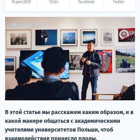
16 дек 2019
12424
Facebook
Twitter
НАБОР О
поступление
Курс
подготов
В этой статье мы расскажем каким образом, и в
какой манере общаться с академическими
По
учителями университетов Польши, чтоб
взаимодействие принесло плоды.