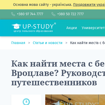
Основна мова сайту - українська.
Продовжити укра
+380 97 744 7777
+380 50 722 7777
Акции
Университе
центр польского образования
Главная
Статьи и новости
Как найти места с 
Как найти места с б
Вроцлаве? Руководс
путешественников