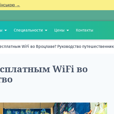
їнською →
ты
Специальности
Цены
Контакты
бесплатным WiFi во Вроцлаве? Руководство путешественни
есплатным WiFi во
тво