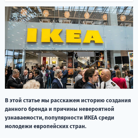
20.09 
В этой статье мы расскажем историю создания
НАБОР О
данного бренда и причины невероятной
поступление
узнаваемости, популярности ИКЕА среди
молодежи европейских стран.
Курс