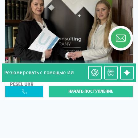
Резюмировать с помощью ИИ
Необходимость легализации в Польше. Окончание
PESEL UKR
НАЧАТЬ ПОСТУПЛЕНИЕ
Статья
В 2026 году участились случаи депортации
украинцев из-за проблем с легальным статусом.
Поэ...
10 апр 2026
5666