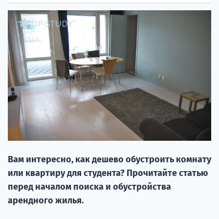
НАБОР О
поступление
Вам интересно, как дешево обустроить комнату
Курс
или квартиру для студента? Прочитайте статью
подготов
перед началом поиска и обустройства
По
арендного жилья.