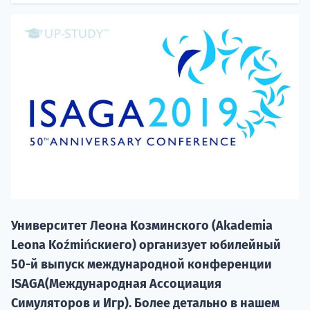
20.09 
Университет Леона Козминского (Akademia
НАБОР О
Leona Koźmińскиего) организует юбилейный
поступление
50-й выпуск международной конференции
ISAGA(Международная Ассоциация
Курс
Симуляторов и Игр). Более детально в нашем