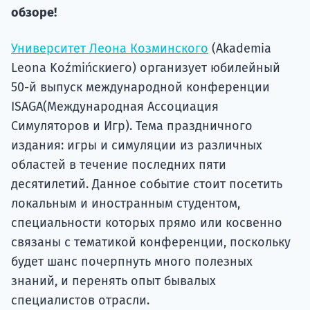
подготов
обзоре!
По
Университет Леона Козминского
(Akademia
Leona Koźmińскиего) организует юбилейный
Подде
50-й выпуск международной конференции
ISAGA(Международная Ассоциация
Симуляторов и Игр). Тема праздничного
Ка
издания: игры и симуляции из различных
областей в течение последних пяти
десятилетий. Данное событие стоит посетить
локальным и иностранным студентом,
специальности которых прямо или косвенно
связаны с тематикой конференции, поскольку
будет шанс почерпнуть много полезных
знаний, и перенять опыт бывалых
специалистов отрасли.