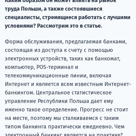
Каким образом он может влиять на рынок
Курс
подготов
труда Польши, а также состоявшиеся
специалисты, стремящиеся работать с лучшими
По
условиями? Рассмотрим это в статье.
Подде
Форма обслуживания, предлагаемая банками,
состоящая из доступа к счету с помощью
электронных устройств, таких как банкомат,
Ка
компьютер, POS-терминал и
телекоммуникационные линии, включая
Интернет и является всем известным Интернет-
банкингом. Центральное статистическое
управление Республики Польша дает ему
именно такое определение. Прогресс не стоит
на месте, поэтому мы сталкиваемся с таким
типом банкинга практически ежедневно. Чем
электронный банкинг является на практике?