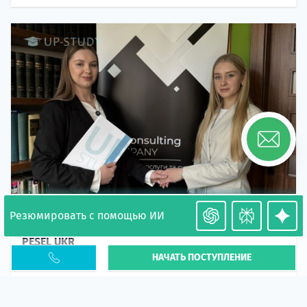
Резюмировать с помощью ИИ
Необходимость легализации в Польше. Окончание
PESEL UKR
НАЧАТЬ ПОСТУПЛЕНИЕ
Статья
В 2026 году участились случаи депортации
украинцев из-за проблем с легальным статусом.