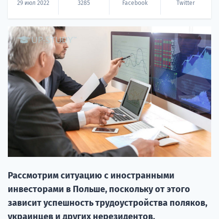
29 июл 2022
3285
Facebook
Twitter
НАБОР О
поступление
Курс
подготов
Рассмотрим ситуацию с иностранными
инвесторами в Польше, поскольку от этого
По
зависит успешность трудоустройства поляков,
украинцев и других нерезидентов,