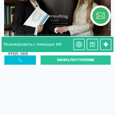
Резюмировать с помощью ИИ
Необходимость легализации в Польше. Окончание
PESEL UKR
НАЧАТЬ ПОСТУПЛЕНИЕ
Статья
В 2026 году участились случаи депортации
украинцев из-за проблем с легальным статусом.
Поэ...
10 апр 2026
5664