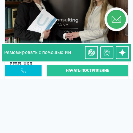
Резюмировать с помощью ИИ
Необходимость легализации в Польше. Окончание
PESEL UKR
НАЧАТЬ ПОСТУПЛЕНИЕ
Статья
В 2026 году участились случаи депортации
украинцев из-за проблем с легальным статусом.
Поэ...
10 апр 2026
5664