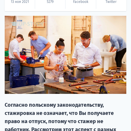
13 ноя 2021
5279
Facebook
Twitter
НАБОР О
поступление
Курс
подготов
Согласно польскому законодательству,
стажировка не означает, что Вы получаете
По
право на отпуск, потому что стажер не
работник. Рассмотрим этот аспект с разных