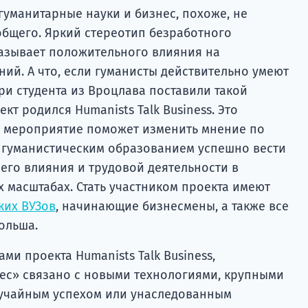
гуманитарные науки и бизнес, похоже, не
общего. Яркий стереотип безработного
казывает положительного влияния на
ий. А что, если гуманисты действительно умеют
ри студента из Вроцлава поставили такой
ект родился Humanists Talk Business. Это
е мероприятие поможет изменить мнение по
 с гуманистическим образованием успешно вести
его влияния и трудовой деятельности в
 масштабах. Стать участником проекта имеют
ких ВУЗов
, начинающие бизнесмены, а также все
ольша.
ми проекта Humanists Talk Business,
нес» связано с новыми технологиями, крупными
лучайным успехом или унаследованным