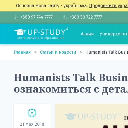
Основна мова сайту - українська.
Продовжити укра
+380 97 744 7777
+380 50 722 7777
Акции
Университе
центр польского образования
Главная
Статьи и новости
Humanists Talk Busi
Humanists Talk Busin
ознакомиться с дета
21 мая 2018