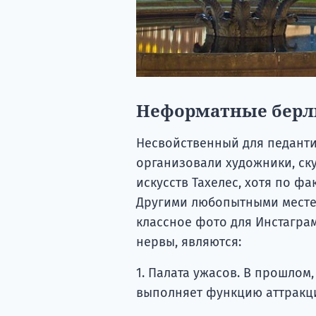
Неформатные берл
Несвойственный для педанти
организовали художники, ск
искусств Тахелес, хотя по фа
Другими любопытными местеч
классное фото для Инстаграм
нервы, являются:
1. Палата ужасов. В прошло
выполняет функцию аттракци