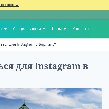
їнською →
ты
Специальности
Цены
Контакты
ься для Instagram в Берлине?
ся для Instagram в