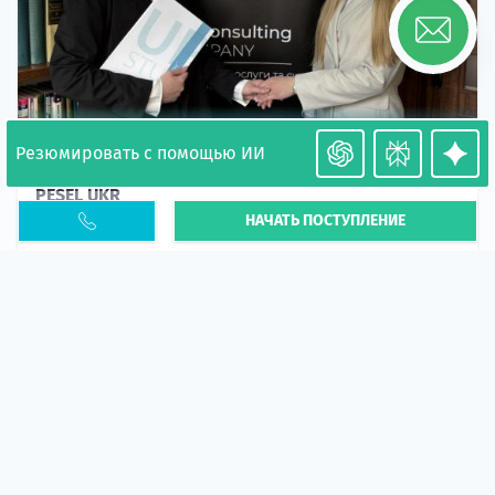
Резюмировать с помощью ИИ
Необходимость легализации в Польше. Окончание
PESEL UKR
НАЧАТЬ ПОСТУПЛЕНИЕ
Статья
В 2026 году участились случаи депортации
украинцев из-за проблем с легальным статусом.
Поэ...
10 апр 2026
5660