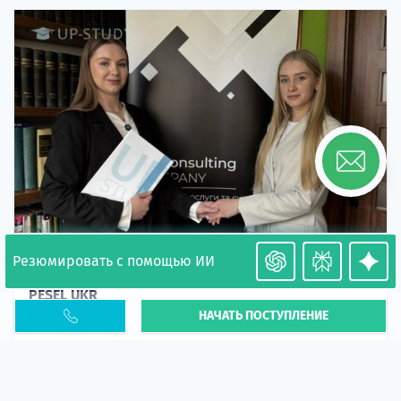
Резюмировать с помощью ИИ
Необходимость легализации в Польше. Окончание
PESEL UKR
НАЧАТЬ ПОСТУПЛЕНИЕ
Статья
В 2026 году участились случаи депортации
украинцев из-за проблем с легальным статусом.
Поэ...