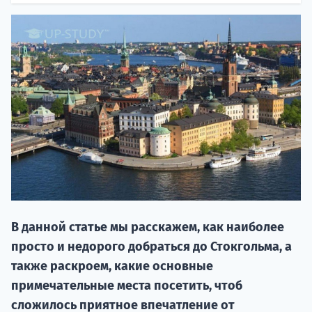
НАБОР О
поступление
В данной статье мы расскажем, как наиболее
Курс
просто и недорого добраться до Стокгольма, а
подготов
также раскроем, какие основные
По
примечательные места посетить, чтоб
сложилось приятное впечатление от