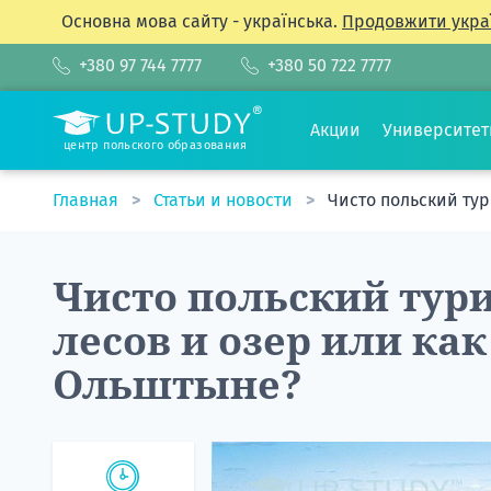
Основна мова сайту - українська.
Продовжити укра
+380 97 744 7777
+380 50 722 7777
Акции
Университе
центр польского образования
Главная
Статьи и новости
Чисто польский ту
Чисто польский тур
лесов и озер или как
Ольштыне?