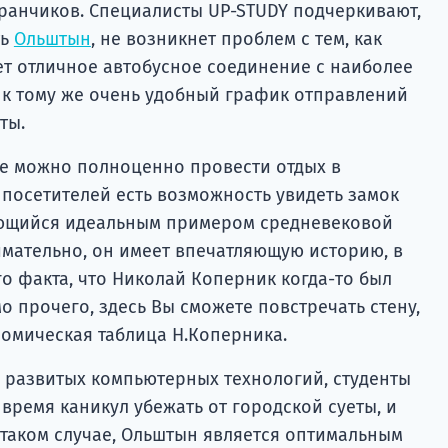
оранчиков. Специалисты UP-STUDY подчеркивают,
ть
Ольштын
, не возникнет проблем с тем, как
ет отличное автобусное соединение с наиболее
к тому же очень удобный график отправлений
еты.
сте можно полноценно провести отдых в
 посетителей есть возможность увидеть замок
яющийся идеальным примером средневековой
нимательно, он имеет впечатляющую историю, в
о факта, что Николай Коперник когда-то был
 прочего, здесь Вы сможете повстречать стену,
номическая таблица Н.Коперника.
ь развитых компьютерных технологий, студенты
 время каникул убежать от городской суеты, и
 таком случае, Ольштын является оптимальным