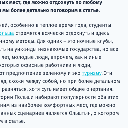
ых мест, где можно отдохнуть по любому
 мы более детально поговорим в статье.
ей, особенно в теплое время года, студенты
ольша
стремятся всячески отдохнуть и здесь
ному методы. Для одних – это ночные клубы,
ь на уик-энды незнакомые государства, но все
 лет, молодые люди, впрочем, как и иные
 которых офисные работники и люди,
ют предпочтение зеленому и эко
туризму
. Эти
яд, схожи между собой, но при более детальном
разняться, хотя суть имеет общие очертания.
итории Польши набирают популярности оба этих
дним из наиболее комфортных мест, где можно
ранных сценариев является Ольштын, о котором
 в статье.