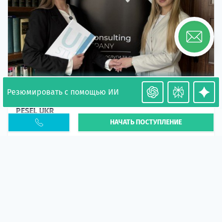
Резюмировать с помощью ИИ
Необходимость легализации в Польше. Окончание
PESEL UKR
НАЧАТЬ ПОСТУПЛЕНИЕ
Статья
В 2026 году участились случаи депортации
украинцев из-за проблем с легальным статусом.
Поэ...
10 апр 2026
5665