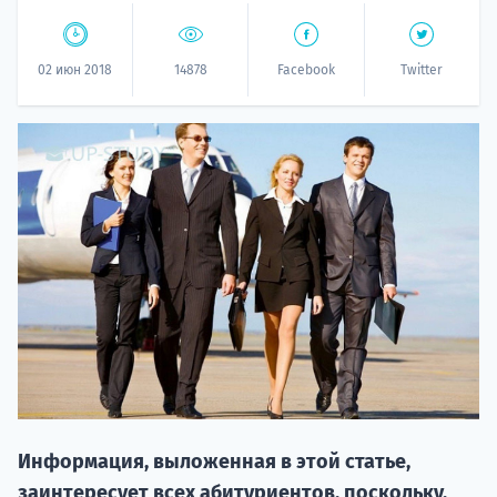
02 июн 2018
14878
Facebook
Twitter
НАБОР О
поступление
Курс
подготов
Информация, выложенная в этой статье,
По
заинтересует всех абитуриентов, поскольку,