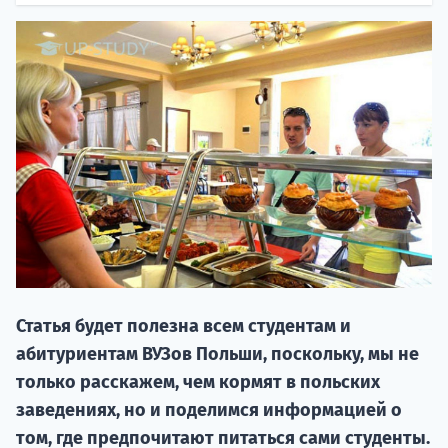
20.09 
Статья будет полезна всем студентам и
НАБОР О
абитуриентам ВУЗов Польши, поскольку, мы не
поступление
только расскажем, чем кормят в польских
заведениях, но и поделимся информацией о
Курс
том, где предпочитают питаться сами студенты.