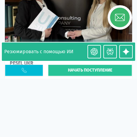
Резюмировать с помощью ИИ
Необходимость легализации в Польше. Окончание
PESEL UKR
НАЧАТЬ ПОСТУПЛЕНИЕ
Статья
В 2026 году участились случаи депортации
украинцев из-за проблем с легальным статусом.
Поэ...
10 апр 2026
5672