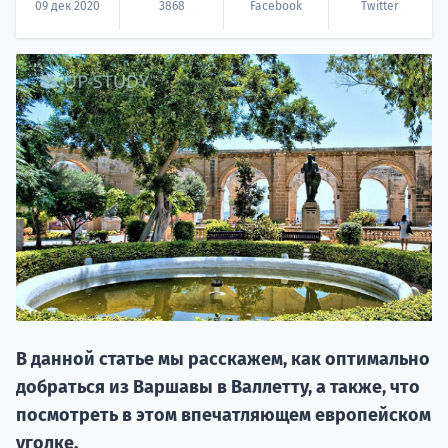
09 дек 2020
3868
Facebook
Twitter
20.09 
НАБОР О
поступление
В данной статье мы расскажем, как оптимально
добраться из Варшавы в Валлетту, а также, что
посмотреть в этом впечатляющем европейском
Курс
уголке.