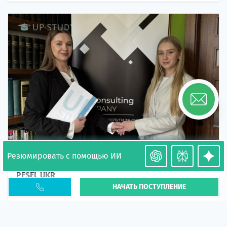
Резюмировать с помощью ИИ
Необходимость легализации в Польше. Окончание
PESEL UKR
НАЧАТЬ ПОСТУПЛЕНИЕ
Статья
В 2026 году участились случаи депортации
украинцев из-за проблем с легальным статусом.