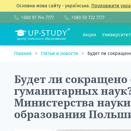
Основна мова сайту - українська.
Продовжити укра
+380 97 744 7777
+380 50 722 7777
Акции
Университе
центр польского образования
Главная
Статьи и новости
Будет ли сокращен
Будет ли сокращено
гуманитарных наук?
Министерства науки
образования Польш