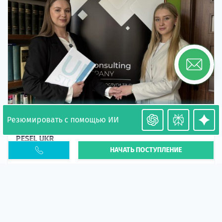
Резюмировать с помощью ИИ
Необходимость легализации в Польше. Окончание
PESEL UKR
НАЧАТЬ ПОСТУПЛЕНИЕ
Статья
В 2026 году участились случаи депортации
украинцев из-за проблем с легальным статусом.
Поэ...
10 апр 2026
5666