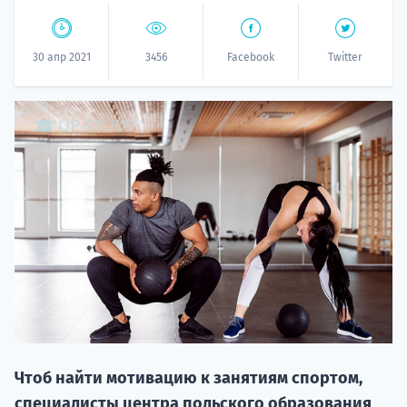
30 апр 2021
3456
Facebook
Twitter
НАБОР О
поступление
Курс
подготов
Чтоб найти мотивацию к занятиям спортом,
По
специалисты центра польского образования