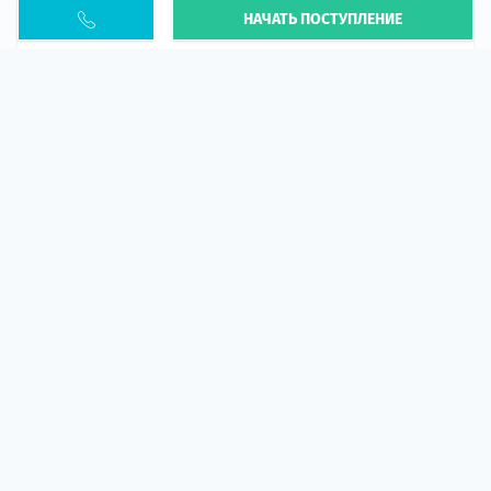
НАЧАТЬ ПОСТУПЛЕНИЕ
Статья
В 2026 году участились случаи депортации
украинцев из-за проблем с легальным статусом.
Поэ...
10 апр 2026
5665
центр польского образования
ГИД СТУДЕНТА