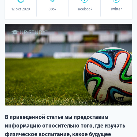
12 окт 2020
8857
Facebook
Twitter
НАБОР О
поступление
Курс
подготов
В приведенной статье мы предоставим
информацию относительно того, где изучать
По
физическое воспитание, какое будущее