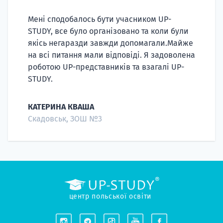
Мені сподобалось бути учасником UP-
STUDY, все було організовано та коли були
якісь негаразди завжди допомагали.Майже
на всі питання мали відповіді. Я задоволена
роботою UP-представників та взагалі UP-
STUDY.
НАБІР ВІД
вступ на о
КАТЕРИНА КВАША
Скадовськ, ЗОШ №3
Курс
підготовк
П
Супро
центр польської освіти