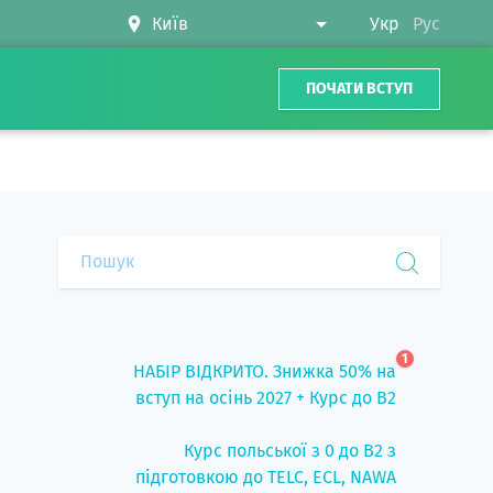
Укр
Рус
ПОЧАТИ ВСТУП
1
НАБІР ВІДКРИТО. Знижка 50% на
вступ на осінь 2027 + Курс до B2
Курс польської з 0 до B2 з
підготовкою до TELC, ECL, NAWA