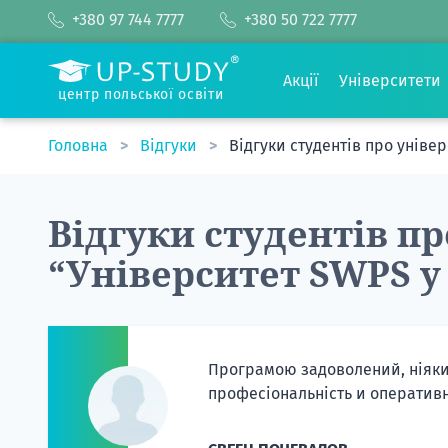
+380 97 744 7777
+380 50 722 7777
Акції
Університети
центр польської освіти
Головна
Відгуки
Відгуки студентів про уніве
Відгуки студентів пр
“Університет SWPS у
Програмою задоволений, ніяких
професіональність и оперативні