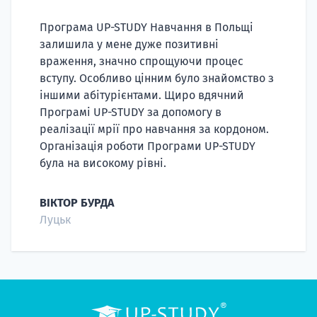
Програма UP-STUDY Навчання в Польщі
залишила у мене дуже позитивні
враження, значно спрощуючи процес
вступу. Особливо цінним було знайомство з
іншими абітурієнтами. Щиро вдячний
Програмі UP-STUDY за допомогу в
20.09
реалізації мрії про навчання за кордоном.
"Навчання 
Організація роботи Програми UP-STUDY
була на високому рівні.
НАБІР ВІД
вступ на о
ВІКТОР БУРДА
Луцьк
Курс
підготовк
П
Супро