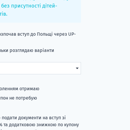
 без присутності дітей-
тів.
розпочав вступ до Польщі через UP-
ільки розглядаю варіанти
оволенням отримаю
Купон не потребую
 подати документи на вступ зі
 та додатковою знижкою по купону