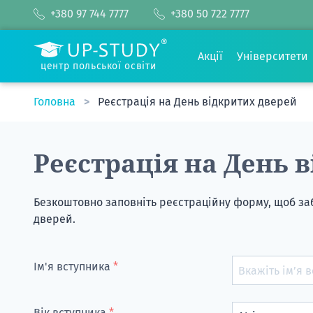
+380 97 744 7777
+380 50 722 7777
Акції
Університети
центр польської освіти
Головна
Реєстрація на День відкритих дверей
Реєстрація на День 
Безкоштовно заповніть реєстраційну форму, щоб заб
дверей.
Ім'я вступника
*
Вік вступника
*