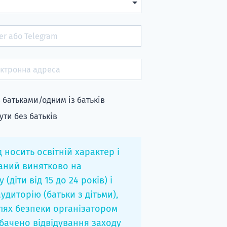
із батьками/одним із батьків
ути без батьків
 носить освітній характер і
аний винятково на
 (діти від 15 до 24 років) і
удиторію (батьки з дітьми),
ілях безпеки організатором
бачено відвідування заходу