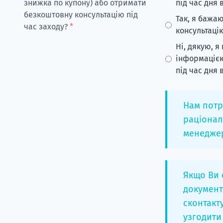
знижка по купону) або отримати
під час дня
безкоштовну консультацію під
Так, я бажа
час заходу?
*
консультаці
Ні, дякую, 
інформацією
під час дня
Нам потр
раціонал
менеджер
Якщо Ви 
документ
сконтакт
узгодити