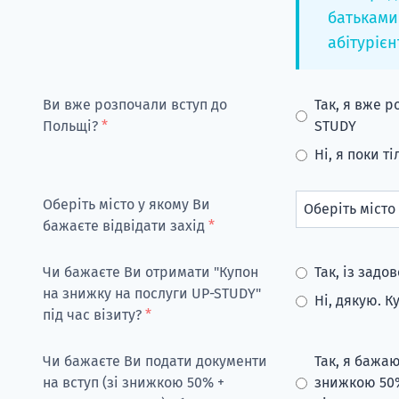
батьками
абітурієн
Ви вже розпочали вступ до
Так, я вже 
Польщі?
*
STUDY
Ні, я поки т
Оберіть місто у якому Ви
бажаєте відвідати захід
*
Чи бажаєте Ви отримати "Купон
Так, із зад
на знижку на послуги UP-STUDY"
Ні, дякую. 
під час візиту?
*
Чи бажаєте Ви подати документи
Так, я бажаю
на вступ (зі знижкою 50% +
знижкою 50%