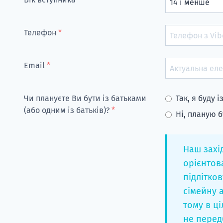
Телефон
*
Email
*
Чи плануєте Ви бути із батьками
Так, я буду 
(або одним із батьків)?
*
Ні, планую б
Наш захід
орієнтов
підліткову
сімейну а
тому в ц
не перед