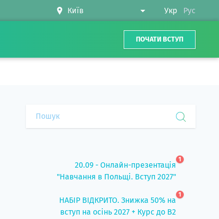
Укр
Рус
ПОЧАТИ ВСТУП
1
20.09 - Онлайн-презентація
"Навчання в Польщі. Вступ 2027"
1
НАБІР ВІДКРИТО. Знижка 50% на
вступ на осінь 2027 + Курс до B2