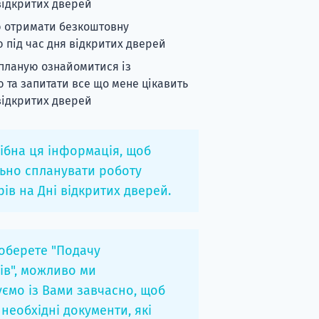
 відкритих дверей
ю отримати безкоштовну
ю під час дня відкритих дверей
я планую ознайомитися із
 та запитати все що мене цікавить
 відкритих дверей
ібна ця інформація, щоб
ьно спланувати роботу
ів на Дні відкритих дверей.
оберете "Подачу
ів", можливо ми
уємо із Вами завчасно, щоб
 необхідні документи, які