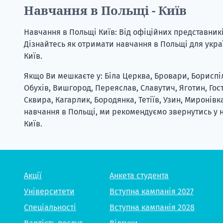
Навчання в Польщі - Київ
Навчання в Польщі Київ: Від офіційних представникі
Дізнайтесь як отримати навчання в Польщі для укра
Київ.
Якщо Ви мешкаєте у: Біла Церква, Бровари, Бориспіль
Обухів, Вишгород, Переяслав, Славутич, Яготин, Гос
Сквира, Кагарлик, Бородянка, Тетіїв, Узин, Миронівк
навчання в Польщі, ми рекомендуємо звернутись у 
Київ.
Акції
Анкета студента
Університети
Вступна кампанія 2027
Спеціальності
Вступна кампанія 2028