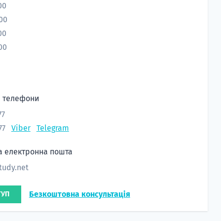
00
:00
00
:00
і телефони
77
77
Viber
Telegram
а електронна пошта
udy.net
Безкоштовна консультація
ТУП