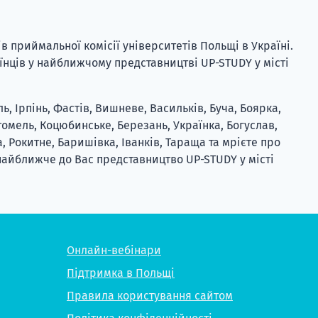
в приймальної комісії університетів Польщі в Україні.
їнців у найближчому представництві UP-STUDY у місті
, Ірпінь, Фастів, Вишневе, Васильків, Буча, Боярка,
томель, Коцюбинське, Березань, Українка, Богуслав,
а, Рокитне, Баришівка, Іванків, Тараща та мрієте про
найближче до Вас представництво UP-STUDY у місті
Онлайн-вебінари
Підтримка в Польщі
Правила користування сайтом