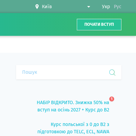
Укр
Рус
ПОЧАТИ ВСТУП
1
НАБІР ВІДКРИТО. Знижка 50% на
вступ на осінь 2027 + Курс до B2
Курс польської з 0 до B2 з
підготовкою до TELC, ECL, NAWA