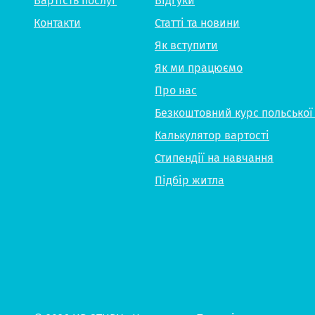
Вартість послуг
Відгуки
Контакти
Статті та новини
Як вступити
Як ми працюємо
Про нас
Безкоштовний курс польської
Калькулятор вартості
Стипендії на навчання
Підбір житла