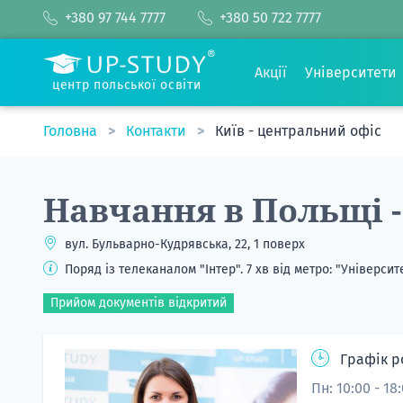
+380 97 744 7777
+380 50 722 7777
Акції
Університети
центр польської освіти
Головна
Контакти
Київ - центральний офіс
Навчання в Польщі -
вул. Бульварно-Кудрявська, 22, 1 поверх
Поряд із телеканалом "Інтер". 7 хв від метро: "Університ
Прийом документів відкритий
Графік р
Пн: 10:00 - 18