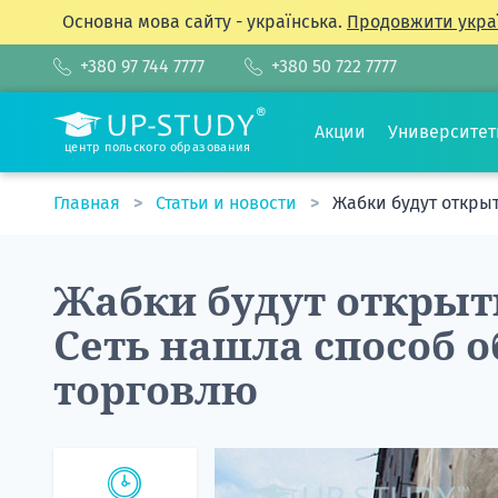
Основна мова сайту - українська.
Продовжити укра
+380 97 744 7777
+380 50 722 7777
Акции
Университе
центр польского образования
Главная
Статьи и новости
Жабки будут открыт
Жабки будут открыт
Сеть нашла способ о
торговлю