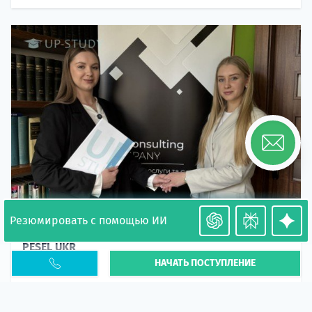
Резюмировать с помощью ИИ
Необходимость легализации в Польше. Окончание
PESEL UKR
НАЧАТЬ ПОСТУПЛЕНИЕ
Статья
В 2026 году участились случаи депортации
украинцев из-за проблем с легальным статусом.