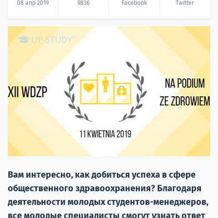
08 апр 2019
9836
Facebook
Twitter
НАБОР О
поступление
Курс
подготов
Вам интересно, как добиться успеха в сфере
общественного здравоохранения? Благодаря
По
деятельности молодых студентов-менеджеров,
все молодые специалисты смогут узнать ответ