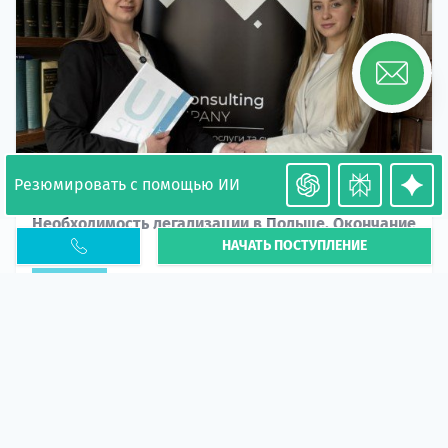
Резюмировать с помощью ИИ
Необходимость легализации в Польше. Окончание
НАЧАТЬ ПОСТУПЛЕНИЕ
PESEL UKR
Статья
В 2026 году участились случаи депортации
украинцев из-за проблем с легальным статусом.
Поэ...
10 апр 2026
5663