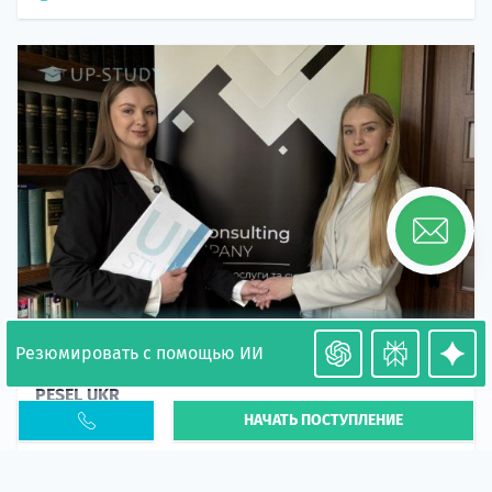
Резюмировать с помощью ИИ
Необходимость легализации в Польше. Окончание
PESEL UKR
НАЧАТЬ ПОСТУПЛЕНИЕ
Статья
В 2026 году участились случаи депортации
украинцев из-за проблем с легальным статусом.