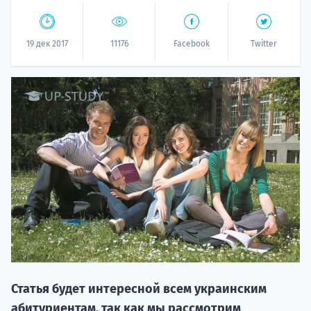
19 дек 2017
11176
Facebook
Twitter
НАБОР О
поступление
Курс
подготов
Статья будет интересной всем украинским
По
абитуриентам, так как мы рассмотрим